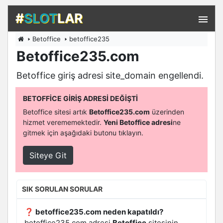
#
SLOT
LAR
Betoffice
betoffice235
EN İYILER
Betoffice235.com
ÖDEME YÖNTEMLERI
Betoffice giriş adresi site_domain engellendi.
BONUSLAR
BETOFFICE GIRIŞ ADRESI DEĞIŞTI
Betoffice sitesi artık
Betoffice235.com
üzerinden
hizmet verememektedir.
Yeni Betoffice adresi
ne
gitmek için aşağıdaki butonu tıklayın.
Siteye Git
SIK SORULAN SORULAR
❓ betoffice235.com neden kapatıldı?
betoffice235.com adresi
Betoffice
sitesinin