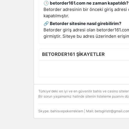
🕒 betorder161.com ne zaman kapatıldı?
Betorder adresinin bir önceki giriş adres
kapatılmıştır.
🔗 Betorder sitesine nasıl girebilirim?
Betorder giriş adresi olan betorder161.com
girmiştir. Siteye bu adres üzerinden erişim
BETORDER161 ŞIKAYETLER
Türkiye'deki en iyi ve en güvenilir bahis ve casino siteleri
Bir sorun yaşamamız halinde sitenin listeleme puanını düş
Skype: bahisvepokerreklam | Mail:
betsgiristr@gmail.co