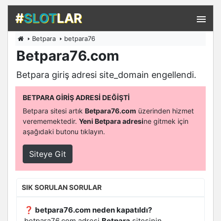
#
SLOT
LAR
Betpara
betpara76
EN İYILER
Betpara76.com
ÖDEME YÖNTEMLERI
Betpara giriş adresi site_domain engellendi.
BONUSLAR
BETPARA GIRIŞ ADRESI DEĞIŞTI
Betpara sitesi artık
Betpara76.com
üzerinden hizmet
verememektedir.
Yeni Betpara adresi
ne gitmek için
aşağıdaki butonu tıklayın.
Siteye Git
SIK SORULAN SORULAR
❓ betpara76.com neden kapatıldı?
betpara76.com adresi
Betpara
sitesinin