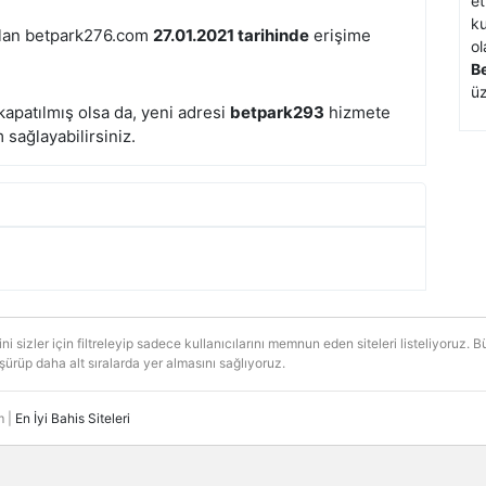
e
ku
 olan betpark276.com
27.01.2021 tarihinde
erişime
ol
B
üz
apatılmış olsa da, yeni adresi
betpark293
hizmete
 sağlayabilirsiniz.
ni sizler için filtreleyip sadece kullanıcılarını memnun eden siteleri listeliyoruz. 
ürüp daha alt sıralarda yer almasını sağlıyoruz.
m
|
En İyi Bahis Siteleri