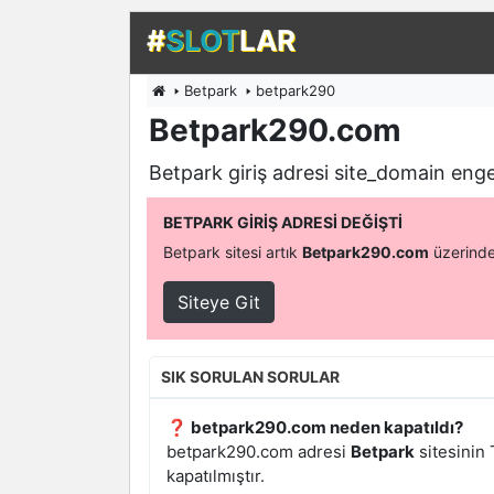
#
SLOT
LAR
Betpark
betpark290
Betpark290.com
Betpark giriş adresi site_domain enge
BETPARK GIRIŞ ADRESI DEĞIŞTI
Betpark sitesi artık
Betpark290.com
üzerinde
Siteye Git
SIK SORULAN SORULAR
❓ betpark290.com neden kapatıldı?
betpark290.com adresi
Betpark
sitesinin
kapatılmıştır.