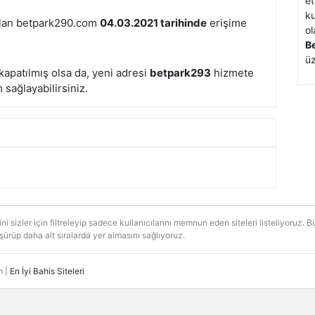
e
ku
 olan betpark290.com
04.03.2021 tarihinde
erişime
ol
B
üz
kapatılmış olsa da, yeni adresi
betpark293
hizmete
 sağlayabilirsiniz.
ni sizler için filtreleyip sadece kullanıcılarını memnun eden siteleri listeliyoruz. 
ürüp daha alt sıralarda yer almasını sağlıyoruz.
m
|
En İyi Bahis Siteleri