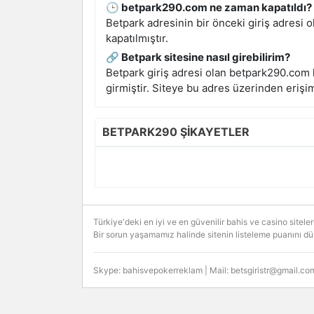
🕒 betpark290.com ne zaman kapatıldı?
Betpark adresinin bir önceki giriş adresi
kapatılmıştır.
🔗 Betpark sitesine nasıl girebilirim?
Betpark giriş adresi olan betpark290.com 
girmiştir. Siteye bu adres üzerinden erişim
BETPARK290 ŞIKAYETLER
Türkiye'deki en iyi ve en güvenilir bahis ve casino siteleri
Bir sorun yaşamamız halinde sitenin listeleme puanını düş
Skype: bahisvepokerreklam | Mail:
betsgiristr@gmail.co