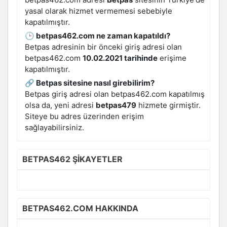
yasal olarak hizmet vermemesi sebebiyle
kapatılmıştır.
🕒 betpas462.com ne zaman kapatıldı?
Betpas adresinin bir önceki giriş adresi olan
betpas462.com
10.02.2021 tarihinde
erişime
kapatılmıştır.
🔗 Betpas sitesine nasıl girebilirim?
Betpas giriş adresi olan betpas462.com kapatılmış
olsa da, yeni adresi
betpas479
hizmete girmiştir.
Siteye bu adres üzerinden erişim
sağlayabilirsiniz.
BETPAS462 ŞIKAYETLER
BETPAS462.COM HAKKINDA