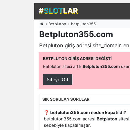
#
SLOT
LAR
Betpluton
betpluton355
Betpluton355.com
Betpluton giriş adresi site_domain en
BETPLUTON GIRIŞ ADRESI DEĞIŞTI
Betpluton sitesi artık
Betpluton355.com
üzer
Siteye Git
SIK SORULAN SORULAR
❓ betpluton355.com neden kapatıldı?
betpluton355.com adresi
Betpluton
sitesi
sebebiyle kapatılmıştır.