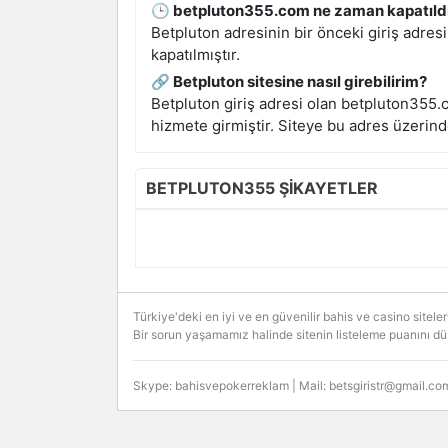
🕒 betpluton355.com ne zaman kapatıld
Betpluton adresinin bir önceki giriş adre
kapatılmıştır.
🔗 Betpluton sitesine nasıl girebilirim?
Betpluton giriş adresi olan betpluton355.
hizmete girmiştir. Siteye bu adres üzerinde
BETPLUTON355 ŞIKAYETLER
Türkiye'deki en iyi ve en güvenilir bahis ve casino siteleri
Bir sorun yaşamamız halinde sitenin listeleme puanını düş
Skype: bahisvepokerreklam | Mail:
betsgiristr@gmail.co