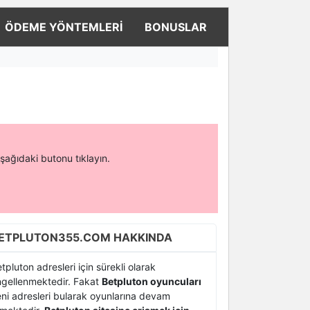
ÖDEME YÖNTEMLERI
BONUSLAR
şağıdaki butonu tıklayın.
ETPLUTON355.COM HAKKINDA
tpluton adresleri için sürekli olarak
ngellenmektedir. Fakat
Betpluton oyuncuları
ni adresleri bularak oyunlarına devam