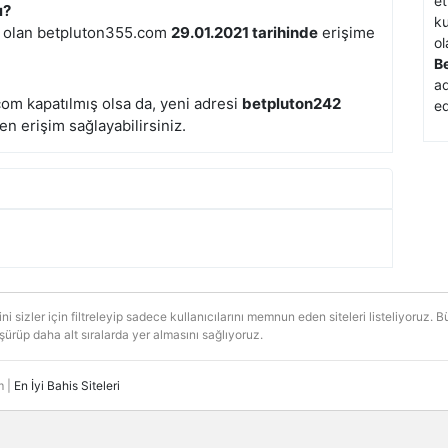
e
ı?
ku
si olan betpluton355.com
29.01.2021 tarihinde
erişime
ol
B
ad
com kapatılmış olsa da, yeni adresi
betpluton242
ed
n erişim sağlayabilirsiniz.
ni sizler için filtreleyip sadece kullanıcılarını memnun eden siteleri listeliyoruz. 
ürüp daha alt sıralarda yer almasını sağlıyoruz.
m
|
En İyi Bahis Siteleri