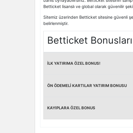
bahis oynayabilirsiniz. Betticket sitesinin sah
Betticket lisanslı ve global olarak güvenilir şek
Sitemiz üzerinden Betticket sitesine güvenli şek
belirlenmiştir.
Betticket Bonusları
İLK YATIRIMA ÖZEL BONUS!
ÖN ÖDEMELI KARTILAR YATIRIM BONUSU
KAYIPLARA ÖZEL BONUS