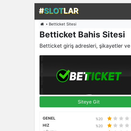
#
SLOT
LAR
Betticket Sitesi
Betticket Bahis Sitesi
Betticket giriş adresleri, şikayetler v
Siteye Git
GENEL
%20
HIZ
%20