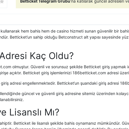
Betticket Telegram Grubu
'na katılarak güncel adresleri v
45betticket.com
44betticket.com
nı kullanarak hem bahis hem de casino hizmeti sunan güvenilir bir bahis
dür. Betticket’un sahip olduğu Betconstruct alt yapısı sayesinde yüz
43betticket.com
42betticket.com
 Adresi Kaç Oldu?
41betticket.com
ket.com olmuştur. Güvenli ve sorunsuz şekilde Betticket giriş yapmak i
irişe açıktır. Betticket giriş işlemlerinizi 186betticket.com adresi üze
40betticket.com
giriş adresi engellenmektedir. Betticket’un şuandaki giriş adresi 186
39betticket.com
llendiğinde güncel ve güvenli giriş adresine sitemiz üzerinden kolayca 
anabilirsiniz.
38betticket.com
ve Lisanslı Mı?
37betticket.com
ahiptir. Betticket ile lisanslı şekilde bahis oynamanız mümkündür. Güve