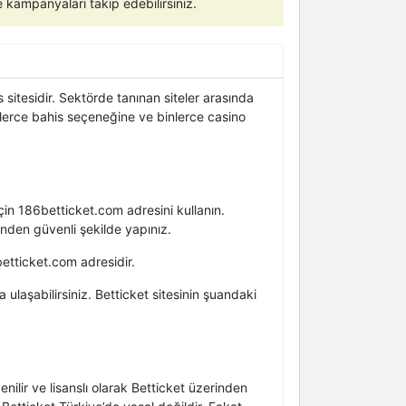
e kampanyaları takip edebilirsiniz.
05.03.2021 15:30
04.03.2021 18:30
 sitesidir. Sektörde tanınan siteler arasında
lerce bahis seçeneğine ve binlerce casino
04.03.2021 08:00
02.03.2021 03:30
27.02.2021 02:00
çin 186betticket.com adresini kullanın.
rinden güvenli şekilde yapınız.
24.02.2021 00:30
betticket.com adresidir.
23.02.2021 03:30
ulaşabilirsiniz. Betticket sitesinin şuandaki
20.02.2021 02:00
17.02.2021 21:25
nilir ve lisanslı olarak Betticket üzerinden