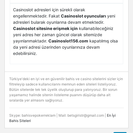
Casinoslot adresleri için sürekli olarak
engellenmektedir. Fakat
Casinoslot oyuncuları
yeni
adresleri bularak oyunlarına devam etmektedir.
Casinoslot sitesine erişmek için
kullanabileceğiniz
yeni adres her zaman güncel olarak sitemizde
yayınlanmaktadır.
Casinoslot156.com
kapatılmış olsa
da yeni adresi üzerinden oyunlarınıza devam
edebilirsiniz.
Türkiye'deki en iyi ve en güvenilir bahis ve casino sitelerini sizler için
filtreleyip sadece kullanıcılarını memnun eden siteleri listeliyoruz.
Bütün sitelerde tek tek üyelik oluşturup para yatırıyoruz. Bir sorun
yaşamamız halinde sitenin listeleme puanını düşürüp daha alt
sıralarda yer almasını sağlıyoruz.
Skype: bahisvepokerreklam | Mail:
betsgiristr@gmail.com
|
En İyi
Bahis Siteleri