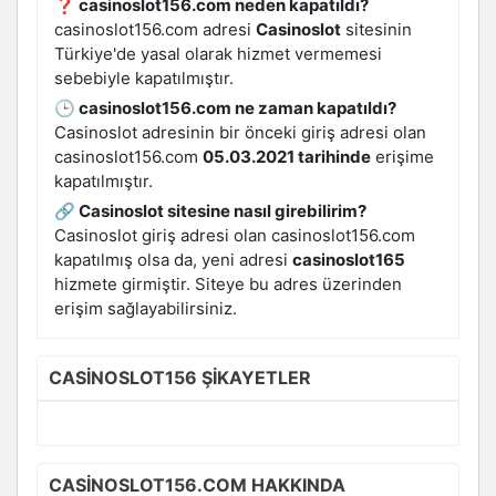
❓ casinoslot156.com neden kapatıldı?
casinoslot156.com adresi
Casinoslot
sitesinin
Türkiye'de yasal olarak hizmet vermemesi
sebebiyle kapatılmıştır.
🕒 casinoslot156.com ne zaman kapatıldı?
Casinoslot adresinin bir önceki giriş adresi olan
casinoslot156.com
05.03.2021 tarihinde
erişime
kapatılmıştır.
🔗 Casinoslot sitesine nasıl girebilirim?
Casinoslot giriş adresi olan casinoslot156.com
kapatılmış olsa da, yeni adresi
casinoslot165
hizmete girmiştir. Siteye bu adres üzerinden
erişim sağlayabilirsiniz.
CASINOSLOT156 ŞIKAYETLER
CASINOSLOT156.COM HAKKINDA