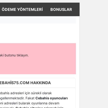
ÖDEME YÖNTEMLERI
BONUSLAR
ki butonu tıklayın.
EBAHIS75.COM HAKKINDA
bahis adresleri için sürekli olarak
ngellenmektedir. Fakat
Cebahis oyuncuları
ni adresleri bularak oyunlarına devam