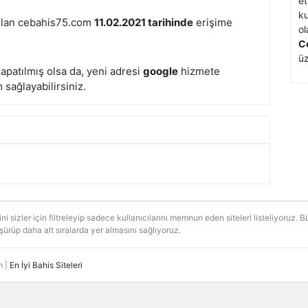
e
ku
 olan cebahis75.com
11.02.2021 tarihinde
erişime
ol
C
üz
apatılmış olsa da, yeni adresi
google
hizmete
 sağlayabilirsiniz.
ni sizler için filtreleyip sadece kullanıcılarını memnun eden siteleri listeliyoruz. 
ürüp daha alt sıralarda yer almasını sağlıyoruz.
m
|
En İyi Bahis Siteleri