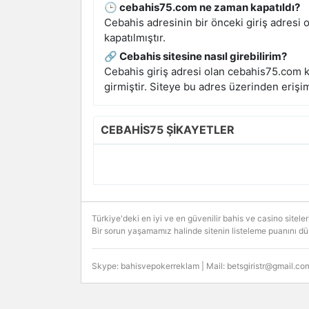
🕒 cebahis75.com ne zaman kapatıldı?
Cebahis adresinin bir önceki giriş adresi
kapatılmıştır.
🔗 Cebahis sitesine nasıl girebilirim?
Cebahis giriş adresi olan cebahis75.com k
girmiştir. Siteye bu adres üzerinden erişim
CEBAHIS75 ŞIKAYETLER
Türkiye'deki en iyi ve en güvenilir bahis ve casino siteleri
Bir sorun yaşamamız halinde sitenin listeleme puanını düş
Skype: bahisvepokerreklam | Mail:
betsgiristr@gmail.co