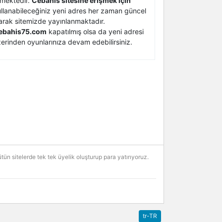
tmektedir.
Cebahis sitesine erişmek için
llanabileceğiniz yeni adres her zaman güncel
arak sitemizde yayınlanmaktadır.
ebahis75.com
kapatılmış olsa da yeni adresi
erinden oyunlarınıza devam edebilirsiniz.
Bütün sitelerde tek tek üyelik oluşturup para yatırıyoruz.
tr-TR