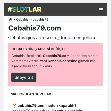
#
SLOT
LAR
Cebahis
cebahis79
EN İYILER
Cebahis79.com
ÖDEME YÖNTEMLERI
Cebahis giriş adresi site_domain engellendi.
BONUSLAR
CEBAHIS GIRIŞ ADRESI DEĞIŞTI
Cebahis sitesi artık
Cebahis79.com
üzerinden hizmet
verememektedir.
Yeni Cebahis adresi
ne gitmek için
aşağıdaki butonu tıklayın.
Siteye Git
SIK SORULAN SORULAR
❓ cebahis79.com neden kapatıldı?
cebahis79.com adresi
Cebahis
sitesinin