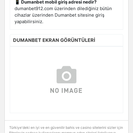
📱 Dumanbet mobil giriş adresi nedir?
dumanbet851.com
2025-12-17
dumanbet912.com üzerinden dilediğiniz bütün
cihazlar üzerinden Dumanbet sitesine giriş
dumanbet849.com
2025-12-13
yapabilirsiniz.
dumanbet848.com
2025-12-11
DUMANBET EKRAN GÖRÜNTÜLERI
dumanbet847.com
2025-12-07
dumanbet846.com
2025-12-05
dumanbet844.com
2025-12-02
dumanbet842.com
2025-11-29
dumanbet841.com
2025-11-27
dumanbet840.com
2025-11-25
Türkiye'deki en iyi ve en güvenilir bahis ve casino sitelerini sizler için
dumanbet838.com
2025-11-23
filtreleyip sadece kullanıcılarını memnun eden siteleri listeliyoruz.