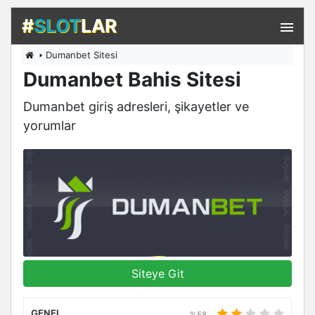
#
SLOT
LAR
Dumanbet Sitesi
EN İYILER
Dumanbet Bahis Sitesi
ÖDEME YÖNTEMLERI
Dumanbet giriş adresleri, şikayetler ve
BONUSLAR
yorumlar
Siteye Git
GENEL
%58