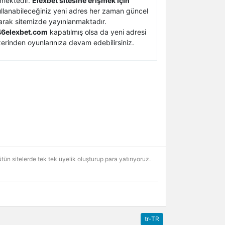
tmektedir.
Elexbet sitesine erişmek için
llanabileceğiniz yeni adres her zaman güncel
arak sitemizde yayınlanmaktadır.
46elexbet.com
kapatılmış olsa da yeni adresi
erinden oyunlarınıza devam edebilirsiniz.
Bütün sitelerde tek tek üyelik oluşturup para yatırıyoruz.
tr-TR