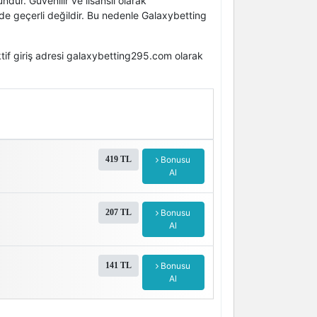
dür. Güvenilir ve lisanslı olarak
2022-03-17
de geçerli değildir. Bu nedenle Galaxybetting
2022-03-16
aktif giriş adresi galaxybetting295.com olarak
2022-03-11
2022-03-09
2022-03-05
Bonusu
419 TL
Al
2022-03-04
2022-03-02
Bonusu
207 TL
Al
2022-02-27
Bonusu
141 TL
2022-02-25
Al
2022-02-21