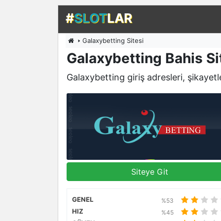
#
SLOT
LAR
Galaxybetting Sitesi
Galaxybetting Bahis Si
Galaxybetting giriş adresleri, şikayet
Siteye Git
GENEL
%53
HIZ
%45