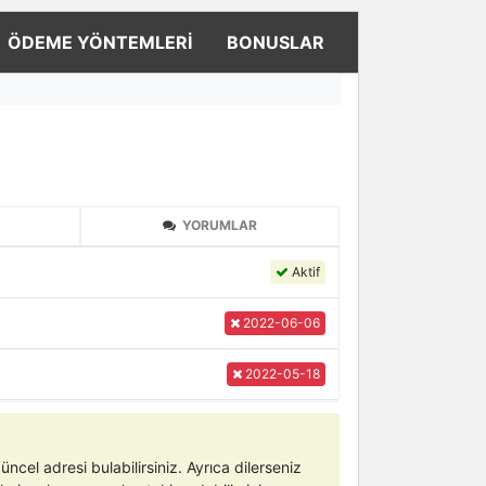
ÖDEME YÖNTEMLERI
BONUSLAR
YORUMLAR
Aktif
2022-06-06
2022-05-18
2022-05-09
cel adresi bulabilirsiniz. Ayrıca dilerseniz
2022-05-03