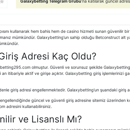
Galaxybetting Telegram Grubu
'na katılarak güncel adres
galaxybetting286.com
galaxybetting284.com
pısını kullanarak hem bahis hem de casino hizmeti sunan güvenilir bir b
namanız mümkündür. Galaxybetting’un sahip olduğu Betconstruct alt y
galaxybetting282.com
mümkündür.
galaxybetting277.com
Giriş Adresi Kaç Oldu?
galaxybetting276.com
axybetting295.com olmuştur. Güvenli ve sorunsuz şekilde Galaxybetti
an itibariyle aktif ve girişe açıktır. Galaxybetting giriş işlemleriniz
galaxybetting273.com
enle giriş adresi engellenmektedir. Galaxybetting’un şuandaki giriş 
galaxybetting270.com
engellendiğinde güncel ve güvenli giriş adresine sitemiz üzerinden kol
galaxybetting268.com
m adresini kullanabilirsiniz.
lir ve Lisanslı Mı?
galaxybetting264.com