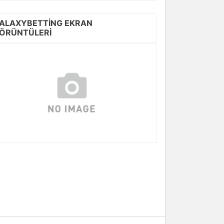
2022-02-18
ALAXYBETTING EKRAN
ÖRÜNTÜLERI
2022-02-16
2022-02-12
2022-02-11
2022-02-09
2022-02-06
2022-02-04
2022-02-01
2022-01-27