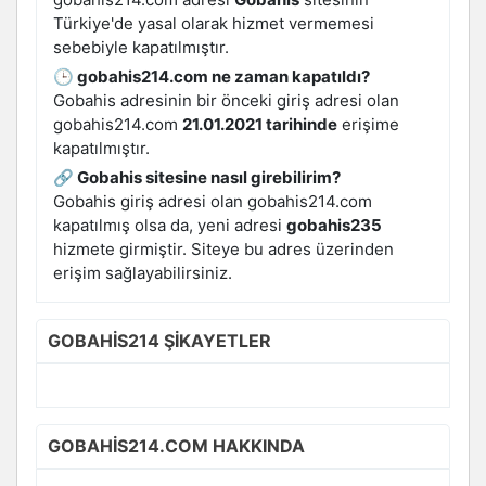
Türkiye'de yasal olarak hizmet vermemesi
sebebiyle kapatılmıştır.
🕒 gobahis214.com ne zaman kapatıldı?
Gobahis adresinin bir önceki giriş adresi olan
gobahis214.com
21.01.2021 tarihinde
erişime
kapatılmıştır.
🔗 Gobahis sitesine nasıl girebilirim?
Gobahis giriş adresi olan gobahis214.com
kapatılmış olsa da, yeni adresi
gobahis235
hizmete girmiştir. Siteye bu adres üzerinden
erişim sağlayabilirsiniz.
GOBAHIS214 ŞIKAYETLER
GOBAHIS214.COM HAKKINDA