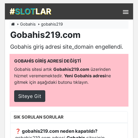
#
SLOT
LAR
Gobahis
gobahis219
EN İYILER
Gobahis219.com
ÖDEME YÖNTEMLERI
Gobahis giriş adresi site_domain engellendi.
BONUSLAR
GOBAHIS GIRIŞ ADRESI DEĞIŞTI
Gobahis sitesi artık
Gobahis219.com
üzerinden
hizmet verememektedir.
Yeni Gobahis adresi
ne
gitmek için aşağıdaki butonu tıklayın.
Siteye Git
SIK SORULAN SORULAR
❓ gobahis219.com neden kapatıldı?
gobahis219.com adresi
Gobahis
sitesinin