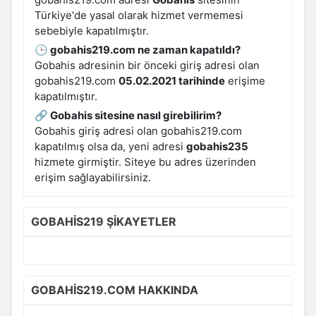
Türkiye'de yasal olarak hizmet vermemesi
sebebiyle kapatılmıştır.
🕒 gobahis219.com ne zaman kapatıldı?
Gobahis adresinin bir önceki giriş adresi olan
gobahis219.com
05.02.2021 tarihinde
erişime
kapatılmıştır.
🔗 Gobahis sitesine nasıl girebilirim?
Gobahis giriş adresi olan gobahis219.com
kapatılmış olsa da, yeni adresi
gobahis235
hizmete girmiştir. Siteye bu adres üzerinden
erişim sağlayabilirsiniz.
GOBAHIS219 ŞIKAYETLER
GOBAHIS219.COM HAKKINDA