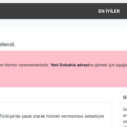
EN İYILER
llendi.
en hizmet verememektedir.
Yeni Gobahis adresi
ne gitmek için aşağı
G
Go
e
 Türkiye'de yasal olarak hizmet vermemesi sebebiyle
ye