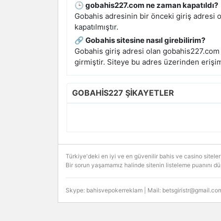
🕒 gobahis227.com ne zaman kapatıldı?
Gobahis adresinin bir önceki giriş adresi
kapatılmıştır.
🔗 Gobahis sitesine nasıl girebilirim?
Gobahis giriş adresi olan gobahis227.com 
girmiştir. Siteye bu adres üzerinden erişim
GOBAHIS227 ŞIKAYETLER
Türkiye'deki en iyi ve en güvenilir bahis ve casino siteleri
Bir sorun yaşamamız halinde sitenin listeleme puanını düş
Skype: bahisvepokerreklam | Mail:
betsgiristr@gmail.co