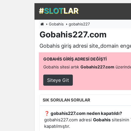
#
SLOT
LAR
Gobahis
gobahis227
Gobahis227.com
Gobahis giriş adresi site_domain enge
GOBAHIS GIRIŞ ADRESI DEĞIŞTI
Gobahis sitesi artık
Gobahis227.com
üzerind
Siteye Git
SIK SORULAN SORULAR
❓ gobahis227.com neden kapatıldı?
gobahis227.com adresi
Gobahis
sitesinin
kapatılmıştır.