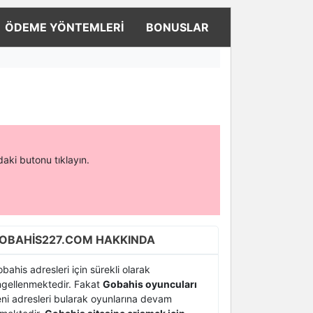
ÖDEME YÖNTEMLERI
BONUSLAR
daki butonu tıklayın.
OBAHIS227.COM HAKKINDA
bahis adresleri için sürekli olarak
ngellenmektedir. Fakat
Gobahis oyuncuları
ni adresleri bularak oyunlarına devam