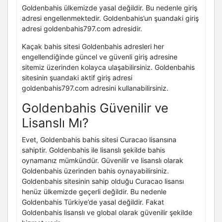
Goldenbahis ülkemizde yasal değildir. Bu nedenle giriş
adresi engellenmektedir. Goldenbahis’un şuandaki giriş
goldenbahis776.com
2025-02-04
adresi goldenbahis797.com adresidir.
goldenbahis775.com
2025-01-21
Kaçak bahis sitesi Goldenbahis adresleri her
engellendiğinde güncel ve güvenli giriş adresine
sitemiz üzerinden kolayca ulaşabilirsiniz. Goldenbahis
goldenbahis774.com
2025-01-01
sitesinin şuandaki aktif giriş adresi
goldenbahis797.com adresini kullanabilirsiniz.
goldenbahis773.com
2024-12-21
Goldenbahis Güvenilir ve
goldenbahis772.com
2024-12-13
Lisanslı Mı?
goldenbahis771.com
2024-12-12
Evet, Goldenbahis bahis sitesi Curacao lisansına
sahiptir. Goldenbahis ile lisanslı şekilde bahis
oynamanız mümkündür. Güvenilir ve lisanslı olarak
goldenbahis770.com
2024-12-08
Goldenbahis üzerinden bahis oynayabilirsiniz.
Goldenbahis sitesinin sahip olduğu Curacao lisansı
goldenbahis768.com
2024-12-02
henüz ülkemizde geçerli değildir. Bu nedenle
Goldenbahis Türkiye’de yasal değildir. Fakat
goldenbahis767.com
2024-11-21
Goldenbahis lisanslı ve global olarak güvenilir şekilde