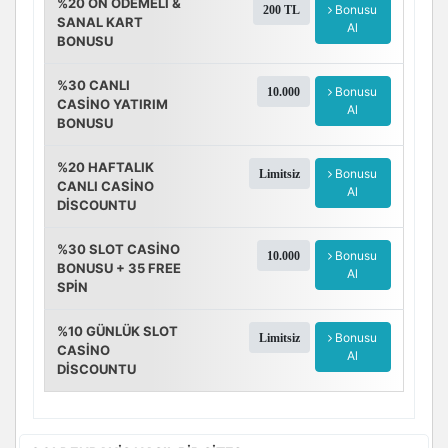
%20 ÖN ÖDEMELI &
Bonusu
200 TL
SANAL KART
Al
goldenbahis755.com
2024-10-09
BONUSU
%30 CANLI
goldenbahis754.com
2024-09-28
Bonusu
10.000
CASINO YATIRIM
Al
BONUSU
goldenbahis753.com
2024-09-26
%20 HAFTALIK
Bonusu
Limitsiz
goldenbahis752.com
2024-09-11
CANLI CASINO
Al
DISCOUNTU
goldenbahis751.com
2024-08-31
%30 SLOT CASINO
Bonusu
10.000
BONUSU + 35 FREE
goldenbahis750.com
Al
2024-08-24
SPIN
goldenbahis749.com
2024-08-22
%10 GÜNLÜK SLOT
Bonusu
Limitsiz
CASINO
Al
goldenbahis748.com
DISCOUNTU
2024-08-16
goldenbahis747.com
2024-08-11