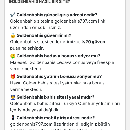
GOLDENBAHIS NASIL BIR SITE?
goldenbahis746.com
2024-08-01
✔ Goldenbahis güncel giriş adresi nedir?
goldenbahis745.com
2024-07-31
Goldenbahis sitesine goldenbahis797.com linki
üzerinden erişebilirsiniz.
goldenbahis744.com
2024-07-23
🔒 Goldenbahis güvenilir mi?
Goldenbahis sitesi editörlerimizce
%20 güven
goldenbahis743.com
2024-07-18
puanına sahiptir.
🤑 Goldenbahis bedava bonus veriyor mu?
goldenbahis742.com
2024-07-08
Malesef.. Goldenbahis bedava bonus veya freespin
vermemektedir.
goldenbahis741.com
2024-07-07
🎁 Goldenbahis yatırım bonusu veriyor mu?
Hayır. Goldenbahis sitesi yatırımlarınıza bonus
goldenbahis739.com
2024-07-05
vermemektedir.
👮 Goldenbahis bahis sitesi yasal mıdır?
goldenbahis738.com
2024-06-07
Goldenbahis bahis sitesi Türkiye Cumhuriyeti sınırları
içerisinde yasal değildir.
goldenbahis736.com
2024-06-05
📱 Goldenbahis mobil giriş adresi nedir?
goldenbahis797.com üzerinden dilediğiniz bütün
goldenbahis735.com
2024-05-31