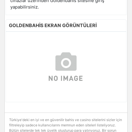
cihazlar üzerinden Goldenbahis sitesine giriş
yapabilirsiniz.
goldenbahis734.com
2024-05-29
goldenbahis733.com
GOLDENBAHIS EKRAN GÖRÜNTÜLERI
2024-05-25
goldenbahis732.com
2024-05-18
goldenbahis731.com
2024-05-14
goldenbahis730.com
2024-05-08
goldenbahis729.com
2024-05-07
goldenbahis728.com
2024-05-01
goldenbahis726.com
2024-04-27
Türkiye'deki en iyi ve en güvenilir bahis ve casino sitelerini sizler için
goldenbahis725.com
2024-04-20
filtreleyip sadece kullanıcılarını memnun eden siteleri listeliyoruz.
Bütün sitelerde tek tek üyelik oluşturup para yatırıyoruz. Bir sorun