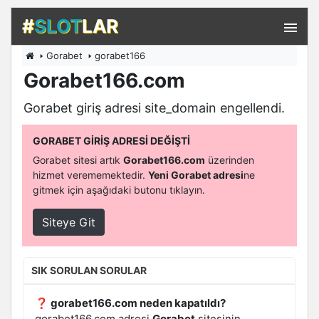
#
SLOT
LAR
Gorabet
gorabet166
EN İYILER
Gorabet166.com
ÖDEME YÖNTEMLERI
Gorabet giriş adresi site_domain engellendi.
BONUSLAR
GORABET GIRIŞ ADRESI DEĞIŞTI
Gorabet sitesi artık
Gorabet166.com
üzerinden
hizmet verememektedir.
Yeni Gorabet adresi
ne
gitmek için aşağıdaki butonu tıklayın.
Siteye Git
SIK SORULAN SORULAR
❓ gorabet166.com neden kapatıldı?
gorabet166.com adresi
Gorabet
sitesinin