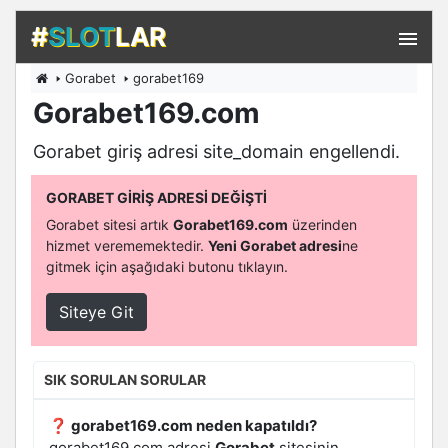
#
SLOT
LAR
Gorabet
gorabet169
EN İYILER
Gorabet169.com
ÖDEME YÖNTEMLERI
Gorabet giriş adresi site_domain engellendi.
BONUSLAR
GORABET GIRIŞ ADRESI DEĞIŞTI
Gorabet sitesi artık
Gorabet169.com
üzerinden
hizmet verememektedir.
Yeni Gorabet adresi
ne
gitmek için aşağıdaki butonu tıklayın.
Siteye Git
SIK SORULAN SORULAR
❓ gorabet169.com neden kapatıldı?
gorabet169.com adresi
Gorabet
sitesinin