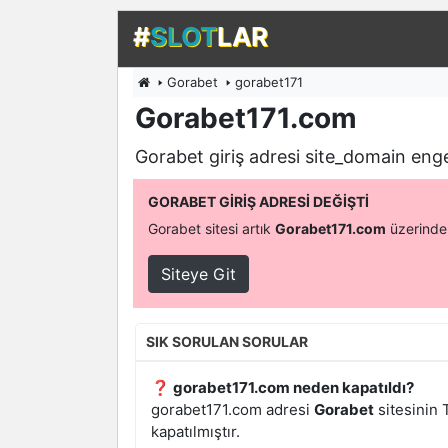
#
SLOT
LAR
Gorabet
gorabet171
Gorabet171.com
Gorabet giriş adresi site_domain enge
GORABET GIRIŞ ADRESI DEĞIŞTI
Gorabet sitesi artık
Gorabet171.com
üzerinde
Siteye Git
SIK SORULAN SORULAR
❓ gorabet171.com neden kapatıldı?
gorabet171.com adresi
Gorabet
sitesinin 
kapatılmıştır.