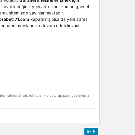
tmektedir.
Gorabet sitesine erişmek için
llanabileceğiniz yeni adres her zaman güncel
arak sitemizde yayınlanmaktadır.
orabet171.com
kapatılmış olsa da yeni adresi
erinden oyunlarınıza devam edebilirsiniz.
Bütün sitelerde tek tek üyelik oluşturup para yatırıyoruz.
tr-TR