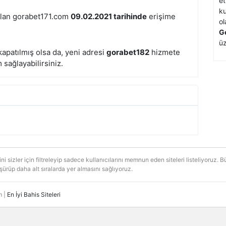
e
ku
 olan gorabet171.com
09.02.2021 tarihinde
erişime
ol
G
üz
apatılmış olsa da, yeni adresi
gorabet182
hizmete
 sağlayabilirsiniz.
ni sizler için filtreleyip sadece kullanıcılarını memnun eden siteleri listeliyoruz. 
ürüp daha alt sıralarda yer almasını sağlıyoruz.
m
|
En İyi Bahis Siteleri