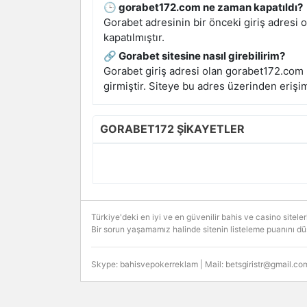
🕒 gorabet172.com ne zaman kapatıldı?
Gorabet adresinin bir önceki giriş adresi
kapatılmıştır.
🔗 Gorabet sitesine nasıl girebilirim?
Gorabet giriş adresi olan gorabet172.com 
girmiştir. Siteye bu adres üzerinden erişim
GORABET172 ŞIKAYETLER
Türkiye'deki en iyi ve en güvenilir bahis ve casino siteleri
Bir sorun yaşamamız halinde sitenin listeleme puanını düş
Skype: bahisvepokerreklam | Mail:
betsgiristr@gmail.co