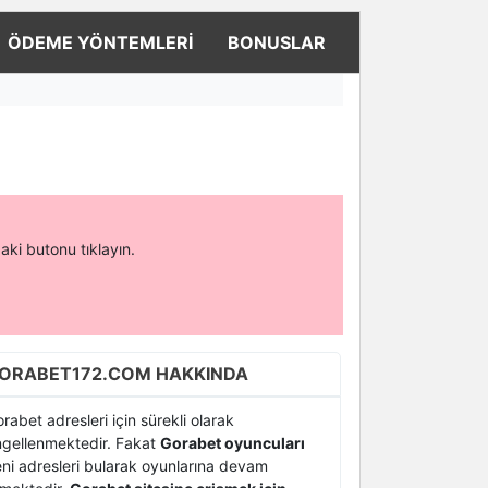
ÖDEME YÖNTEMLERI
BONUSLAR
aki butonu tıklayın.
ORABET172.COM HAKKINDA
rabet adresleri için sürekli olarak
ngellenmektedir. Fakat
Gorabet oyuncuları
ni adresleri bularak oyunlarına devam