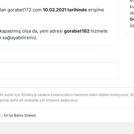
e
ku
 olan gorabet172.com
10.02.2021 tarihinde
erişime
ol
G
üz
kapatılmış olsa da, yeni adresi
gorabet182
hizmete
 sağlayabilirsiniz.
ni sizler için filtreleyip sadece kullanıcılarını memnun eden siteleri listeliyoruz. 
ürüp daha alt sıralarda yer almasını sağlıyoruz.
m
|
En İyi Bahis Siteleri