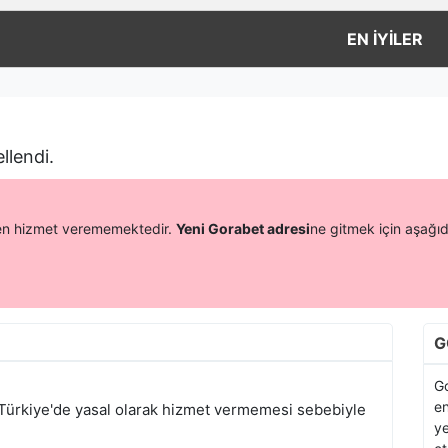
EN İYILER
llendi.
n hizmet verememektedir.
Yeni Gorabet adresi
ne gitmek için aşağıd
G
Go
e
 Türkiye'de yasal olarak hizmet vermemesi sebebiyle
ye