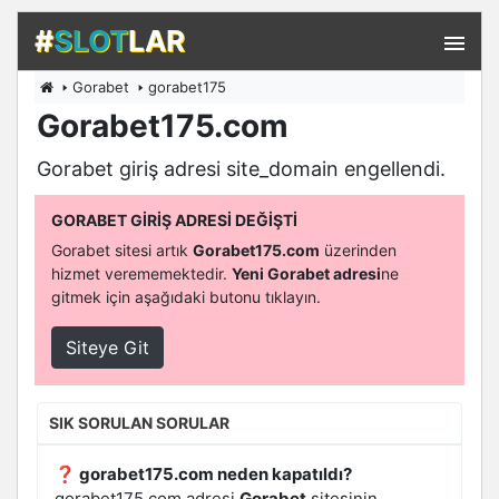
#
SLOT
LAR
Gorabet
gorabet175
EN İYILER
Gorabet175.com
ÖDEME YÖNTEMLERI
Gorabet giriş adresi site_domain engellendi.
BONUSLAR
GORABET GIRIŞ ADRESI DEĞIŞTI
Gorabet sitesi artık
Gorabet175.com
üzerinden
hizmet verememektedir.
Yeni Gorabet adresi
ne
gitmek için aşağıdaki butonu tıklayın.
Siteye Git
SIK SORULAN SORULAR
❓ gorabet175.com neden kapatıldı?
gorabet175.com adresi
Gorabet
sitesinin