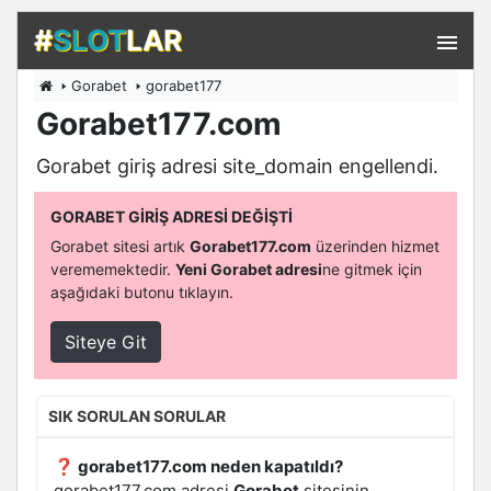
#
SLOT
LAR
Gorabet
gorabet177
EN İYILER
Gorabet177.com
ÖDEME YÖNTEMLERI
Gorabet giriş adresi site_domain engellendi.
BONUSLAR
GORABET GIRIŞ ADRESI DEĞIŞTI
Gorabet sitesi artık
Gorabet177.com
üzerinden hizmet
verememektedir.
Yeni Gorabet adresi
ne gitmek için
aşağıdaki butonu tıklayın.
Siteye Git
SIK SORULAN SORULAR
❓ gorabet177.com neden kapatıldı?
gorabet177.com adresi
Gorabet
sitesinin