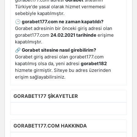
Türkiye'de yasal olarak hizmet vermemesi
sebebiyle kapatılmıştır.
🕒 gorabet177.com ne zaman kapatıldı?
Gorabet adresinin bir önceki giriş adresi olan
gorabet177.com
24.02.2021 tarihinde
erişime
kapatılmıştır.
🔗 Gorabet sitesine nasıl girebilirim?
Gorabet giriş adresi olan gorabet177.com
kapatılmış olsa da, yeni adresi
gorabet182
hizmete girmiştir. Siteye bu adres üzerinden
erişim sağlayabilirsiniz.
GORABET177 ŞIKAYETLER
GORABET177.COM HAKKINDA