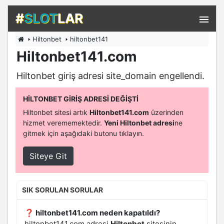
#
SLOT
LAR
Hiltonbet
hiltonbet141
EN İYILER
Hiltonbet141.com
ÖDEME YÖNTEMLERI
Hiltonbet giriş adresi site_domain engellendi.
BONUSLAR
HILTONBET GIRIŞ ADRESI DEĞIŞTI
Hiltonbet sitesi artık
Hiltonbet141.com
üzerinden
hizmet verememektedir.
Yeni Hiltonbet adresi
ne
gitmek için aşağıdaki butonu tıklayın.
Siteye Git
SIK SORULAN SORULAR
❓ hiltonbet141.com neden kapatıldı?
hiltonbet141.com adresi
Hiltonbet
sitesinin