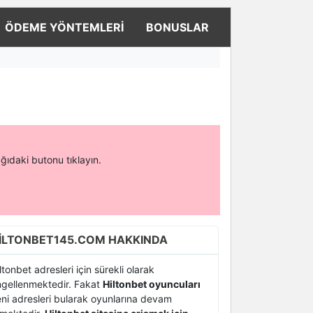
ÖDEME YÖNTEMLERI
BONUSLAR
ğıdaki butonu tıklayın.
ILTONBET145.COM HAKKINDA
ltonbet adresleri için sürekli olarak
ngellenmektedir. Fakat
Hiltonbet oyuncuları
ni adresleri bularak oyunlarına devam