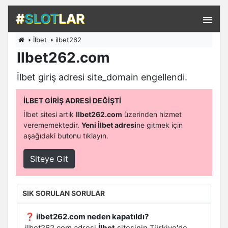
#
SLOT
LAR
İlbet
ilbet262
EN İYILER
Ilbet262.com
ÖDEME YÖNTEMLERI
İlbet giriş adresi site_domain engellendi.
BONUSLAR
İLBET GIRIŞ ADRESI DEĞIŞTI
İlbet sitesi artık
Ilbet262.com
üzerinden hizmet
verememektedir.
Yeni İlbet adresi
ne gitmek için
aşağıdaki butonu tıklayın.
Siteye Git
SIK SORULAN SORULAR
❓ ilbet262.com neden kapatıldı?
ilbet262.com adresi
İlbet
sitesinin Türkiye'de