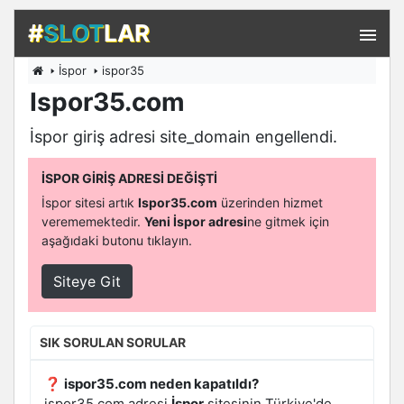
#
SLOT
LAR
İspor
ispor35
EN İYILER
Ispor35.com
ÖDEME YÖNTEMLERI
İspor giriş adresi site_domain engellendi.
BONUSLAR
İSPOR GIRIŞ ADRESI DEĞIŞTI
İspor sitesi artık
Ispor35.com
üzerinden hizmet
verememektedir.
Yeni İspor adresi
ne gitmek için
aşağıdaki butonu tıklayın.
Siteye Git
SIK SORULAN SORULAR
❓ ispor35.com neden kapatıldı?
ispor35.com adresi
İspor
sitesinin Türkiye'de