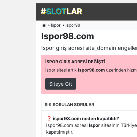
#
SLOT
LAR
İspor
ispor98
Ispor98.com
İspor giriş adresi site_domain engelle
İSPOR GIRIŞ ADRESI DEĞIŞTI
İspor sitesi artık
Ispor98.com
üzerinden hizm
Siteye Git
SIK SORULAN SORULAR
❓ ispor98.com neden kapatıldı?
ispor98.com adresi
İspor
sitesinin Türkiy
kapatılmıştır.