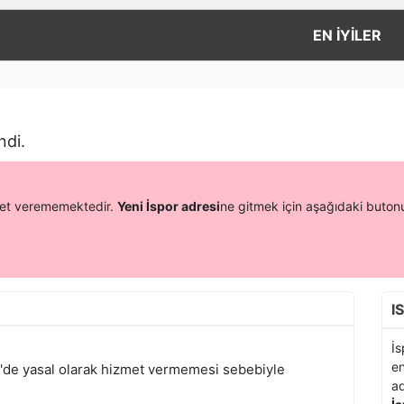
EN İYILER
ndi.
et verememektedir.
Yeni İspor adresi
ne gitmek için aşağıdaki butonu
I
İs
e
e'de yasal olarak hizmet vermemesi sebebiyle
ad