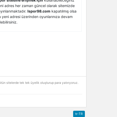
por sitesine erişmek için
kullanabileceğiniz
ni adres her zaman güncel olarak sitemizde
ayınlanmaktadır.
Ispor98.com
kapatılmış olsa
 yeni adresi üzerinden oyunlarınıza devam
ebilirsiniz.
Bütün sitelerde tek tek üyelik oluşturup para yatırıyoruz.
tr-TR