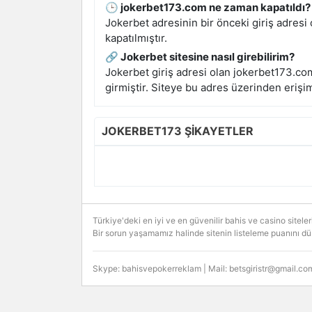
🕒 jokerbet173.com ne zaman kapatıldı?
Jokerbet adresinin bir önceki giriş adres
kapatılmıştır.
🔗 Jokerbet sitesine nasıl girebilirim?
Jokerbet giriş adresi olan jokerbet173.com
girmiştir. Siteye bu adres üzerinden erişim
JOKERBET173 ŞIKAYETLER
Türkiye'deki en iyi ve en güvenilir bahis ve casino siteleri
Bir sorun yaşamamız halinde sitenin listeleme puanını düş
Skype: bahisvepokerreklam | Mail:
betsgiristr@gmail.co