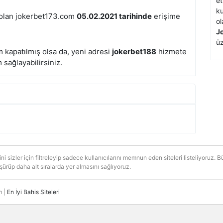
e
ku
i olan jokerbet173.com
05.02.2021 tarihinde
erişime
ol
J
üz
 kapatılmış olsa da, yeni adresi
jokerbet188
hizmete
 sağlayabilirsiniz.
ni sizler için filtreleyip sadece kullanıcılarını memnun eden siteleri listeliyoruz. 
ürüp daha alt sıralarda yer almasını sağlıyoruz.
m
|
En İyi Bahis Siteleri