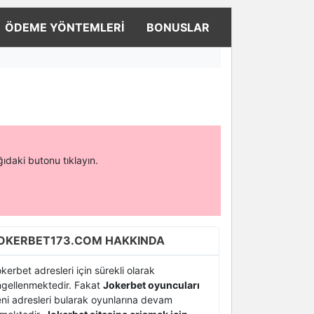
ÖDEME YÖNTEMLERI
BONUSLAR
ıdaki butonu tıklayın.
OKERBET173.COM HAKKINDA
kerbet adresleri için sürekli olarak
ngellenmektedir. Fakat
Jokerbet oyuncuları
ni adresleri bularak oyunlarına devam