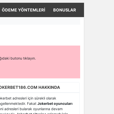
ÖDEME YÖNTEMLERI
BONUSLAR
ğıdaki butonu tıklayın.
OKERBET186.COM HAKKINDA
kerbet adresleri için sürekli olarak
ngellenmektedir. Fakat
Jokerbet oyuncuları
ni adresleri bularak oyunlarına devam