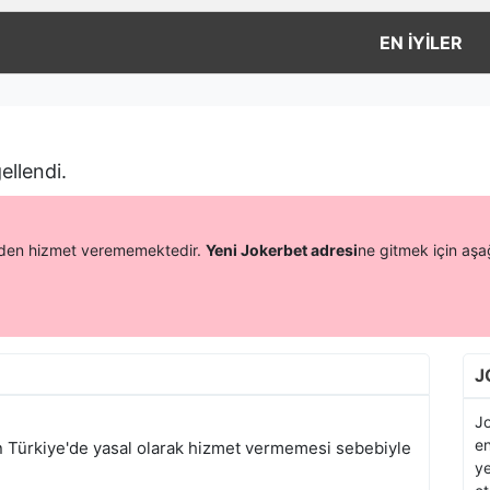
EN İYILER
ellendi.
den hizmet verememektedir.
Yeni Jokerbet adresi
ne gitmek için aşa
J
Jo
e
n Türkiye'de yasal olarak hizmet vermemesi sebebiyle
ye