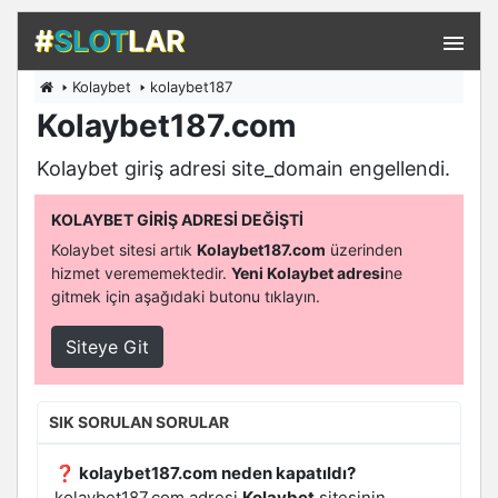
#
SLOT
LAR
Kolaybet
kolaybet187
EN İYILER
Kolaybet187.com
ÖDEME YÖNTEMLERI
Kolaybet giriş adresi site_domain engellendi.
BONUSLAR
KOLAYBET GIRIŞ ADRESI DEĞIŞTI
Kolaybet sitesi artık
Kolaybet187.com
üzerinden
hizmet verememektedir.
Yeni Kolaybet adresi
ne
gitmek için aşağıdaki butonu tıklayın.
Siteye Git
SIK SORULAN SORULAR
❓ kolaybet187.com neden kapatıldı?
kolaybet187.com adresi
Kolaybet
sitesinin