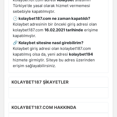
Türkiye'de yasal olarak hizmet vermemesi
sebebiyle kapatılmıştır.
🕒 kolaybet187.com ne zaman kapatıldı?
Kolaybet adresinin bir önceki giriş adresi olan
kolaybet187.com
16.02.2021 tarihinde
erişime
kapatılmıştır.
🔗 Kolaybet sitesine nasıl girebilirim?
Kolaybet giriş adresi olan kolaybet187.com
kapatılmış olsa da, yeni adresi
kolaybet194
hizmete girmiştir. Siteye bu adres üzerinden
erişim sağlayabilirsiniz.
KOLAYBET187 ŞIKAYETLER
KOLAYBET187.COM HAKKINDA