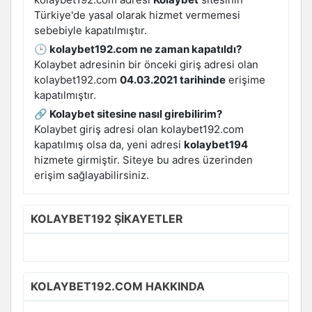
Türkiye'de yasal olarak hizmet vermemesi
sebebiyle kapatılmıştır.
🕒 kolaybet192.com ne zaman kapatıldı?
Kolaybet adresinin bir önceki giriş adresi olan
kolaybet192.com
04.03.2021 tarihinde
erişime
kapatılmıştır.
🔗 Kolaybet sitesine nasıl girebilirim?
Kolaybet giriş adresi olan kolaybet192.com
kapatılmış olsa da, yeni adresi
kolaybet194
hizmete girmiştir. Siteye bu adres üzerinden
erişim sağlayabilirsiniz.
KOLAYBET192 ŞIKAYETLER
KOLAYBET192.COM HAKKINDA