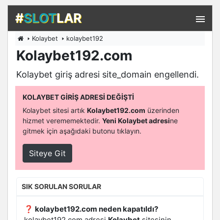
#
SLOT
LAR
Kolaybet
kolaybet192
EN İYILER
Kolaybet192.com
ÖDEME YÖNTEMLERI
Kolaybet giriş adresi site_domain engellendi.
BONUSLAR
KOLAYBET GIRIŞ ADRESI DEĞIŞTI
Kolaybet sitesi artık
Kolaybet192.com
üzerinden
hizmet verememektedir.
Yeni Kolaybet adresi
ne
gitmek için aşağıdaki butonu tıklayın.
Siteye Git
SIK SORULAN SORULAR
❓ kolaybet192.com neden kapatıldı?
kolaybet192.com adresi
Kolaybet
sitesinin