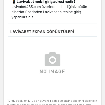
📱 Lavivabet mobil giriş adresi nedir?
lavivabet424.com
2022-11-02
lavivabet485.com üzerinden dilediğiniz bütün
cihazlar üzerinden Lavivabet sitesine giriş
lavivabet422.com
2022-10-28
yapabilirsiniz.
lavivabet421.com
2022-10-26
LAVIVABET EKRAN GÖRÜNTÜLERI
lavivabet420.com
2022-10-25
lavivabet419.com
2022-10-21
lavivabet417.com
2022-10-20
lavivabet416.com
2022-10-15
lavivabet415.com
2022-10-13
lavivabet414.com
2022-10-08
Türkiye'deki en iyi ve en güvenilir bahis ve casino sitelerini sizler için
lavivabet412.com
2022-10-04
filtreleyip sadece kullanıcılarını memnun eden siteleri listeliyoruz.