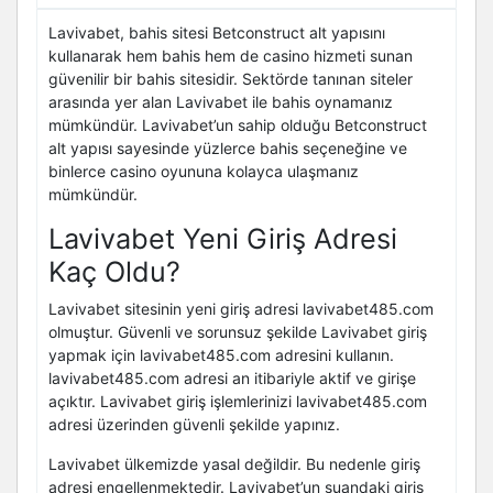
lavivabet477.com
2023-03-16
Lavivabet, bahis sitesi Betconstruct alt yapısını
kullanarak hem bahis hem de casino hizmeti sunan
lavivabet475.com
2023-03-14
güvenilir bir bahis sitesidir. Sektörde tanınan siteler
arasında yer alan Lavivabet ile bahis oynamanız
mümkündür. Lavivabet’un sahip olduğu Betconstruct
lavivabet474.com
2023-03-09
alt yapısı sayesinde yüzlerce bahis seçeneğine ve
binlerce casino oyununa kolayca ulaşmanız
lavivabet473.com
2023-03-07
mümkündür.
lavivabet471.com
2023-03-04
Lavivabet Yeni Giriş Adresi
Kaç Oldu?
lavivabet470.com
2023-03-02
Lavivabet sitesinin yeni giriş adresi lavivabet485.com
olmuştur. Güvenli ve sorunsuz şekilde Lavivabet giriş
lavivabet469.com
2023-02-23
yapmak için lavivabet485.com adresini kullanın.
lavivabet485.com adresi an itibariyle aktif ve girişe
lavivabet468.com
2023-02-21
açıktır. Lavivabet giriş işlemlerinizi lavivabet485.com
adresi üzerinden güvenli şekilde yapınız.
lavivabet467.com
2023-02-16
Lavivabet ülkemizde yasal değildir. Bu nedenle giriş
adresi engellenmektedir. Lavivabet’un şuandaki giriş
lavivabet465.com
2023-02-09