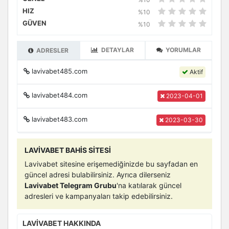
HIZ
%10
GÜVEN
%10
DETAYLAR
YORUMLAR
ADRESLER
lavivabet485.com
Aktif
lavivabet484.com
2023-04-01
lavivabet483.com
2023-03-30
lavivabet482.com
2023-03-25
LAVIVABET BAHIS SITESI
Lavivabet sitesine erişemediğinizde bu sayfadan en
lavivabet481.com
2023-03-23
güncel adresi bulabilirsiniz. Ayrıca dilerseniz
Lavivabet Telegram Grubu
'na katılarak güncel
lavivabet480.com
2023-03-21
adresleri ve kampanyaları takip edebilirsiniz.
lavivabet478.com
2023-03-18
LAVIVABET HAKKINDA