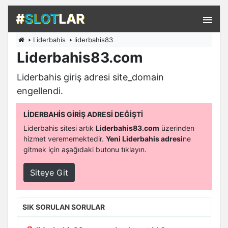
#
SLOT
LAR
Liderbahis
liderbahis83
EN İYILER
Liderbahis83.com
ÖDEME YÖNTEMLERI
Liderbahis giriş adresi site_domain
BONUSLAR
engellendi.
LIDERBAHIS GIRIŞ ADRESI DEĞIŞTI
Liderbahis sitesi artık
Liderbahis83.com
üzerinden
hizmet verememektedir.
Yeni Liderbahis adresi
ne
gitmek için aşağıdaki butonu tıklayın.
Siteye Git
SIK SORULAN SORULAR