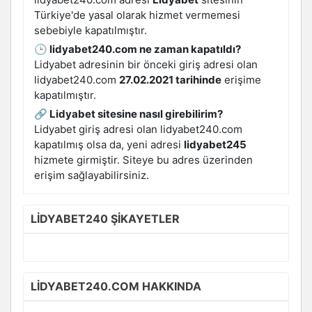
Türkiye'de yasal olarak hizmet vermemesi
sebebiyle kapatılmıştır.
🕒 lidyabet240.com ne zaman kapatıldı?
Lidyabet adresinin bir önceki giriş adresi olan
lidyabet240.com
27.02.2021 tarihinde
erişime
kapatılmıştır.
🔗 Lidyabet sitesine nasıl girebilirim?
Lidyabet giriş adresi olan lidyabet240.com
kapatılmış olsa da, yeni adresi
lidyabet245
hizmete girmiştir. Siteye bu adres üzerinden
erişim sağlayabilirsiniz.
LIDYABET240 ŞIKAYETLER
LIDYABET240.COM HAKKINDA