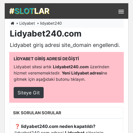
#
SLOT
LAR
Lidyabet
lidyabet240
EN İYILER
Lidyabet240.com
ÖDEME YÖNTEMLERI
Lidyabet giriş adresi site_domain engellendi.
BONUSLAR
LIDYABET GIRIŞ ADRESI DEĞIŞTI
Lidyabet sitesi artık
Lidyabet240.com
üzerinden
hizmet verememektedir.
Yeni Lidyabet adresi
ne
gitmek için aşağıdaki butonu tıklayın.
Siteye Git
SIK SORULAN SORULAR
❓ lidyabet240.com neden kapatıldı?
lidyabet240.com adresi
Lidyabet
sitesinin