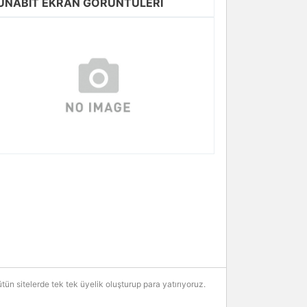
UNABIT EKRAN GÖRÜNTÜLERI
Bütün sitelerde tek tek üyelik oluşturup para yatırıyoruz.