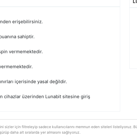
L
nden erişebilirsiniz.
uanına sahiptir.
spin vermemektedir.
s vermemektedir.
ırları içerisinde yasal değildir.
 cihazlar üzerinden Lunabit sitesine giriş
ni sizler için filtreleyip sadece kullanıcılarını memnun eden siteleri listeliyoruz. 
ürüp daha alt sıralarda yer almasını sağlıyoruz.