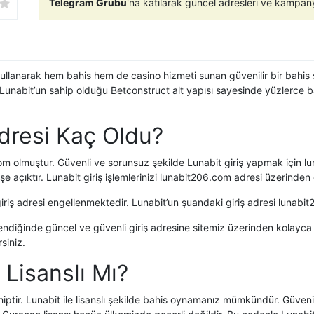
Telegram Grubu
'na katılarak güncel adresleri ve kampanya
 kullanarak hem bahis hem de casino hizmeti sunan güvenilir bir bahis s
Lunabit’un sahip olduğu Betconstruct alt yapısı sayesinde yüzlerce 
Adresi Kaç Oldu?
com olmuştur. Güvenli ve sorunsuz şekilde Lunabit giriş yapmak için l
işe açıktır. Lunabit giriş işlemlerinizi lunabit206.com adresi üzerinden
iriş adresi engellenmektedir. Lunabit’un şuandaki giriş adresi lunabit
endiğinde güncel ve güvenli giriş adresine sitemiz üzerinden kolayca ul
siniz.
lunabit141.com
 Lisanslı Mı?
- Daha önceki Lunabit adresleri
hiptir. Lunabit ile lisanslı şekilde bahis oynamanız mümkündür. Güvenil