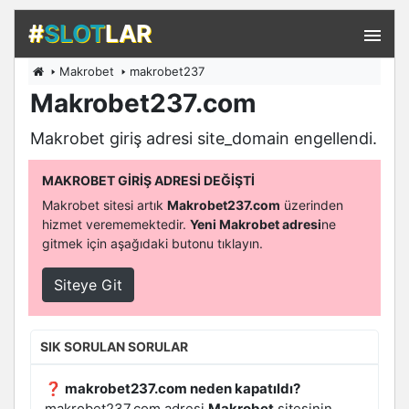
#
SLOT
LAR
Makrobet
makrobet237
EN İYILER
Makrobet237.com
ÖDEME YÖNTEMLERI
Makrobet giriş adresi site_domain engellendi.
BONUSLAR
MAKROBET GIRIŞ ADRESI DEĞIŞTI
Makrobet sitesi artık
Makrobet237.com
üzerinden
hizmet verememektedir.
Yeni Makrobet adresi
ne
gitmek için aşağıdaki butonu tıklayın.
Siteye Git
SIK SORULAN SORULAR
❓ makrobet237.com neden kapatıldı?
makrobet237.com adresi
Makrobet
sitesinin