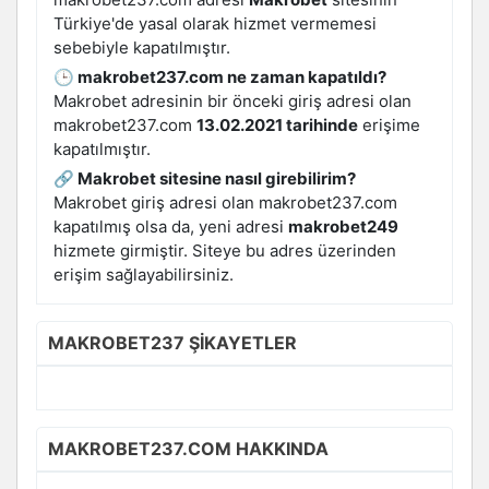
Türkiye'de yasal olarak hizmet vermemesi
sebebiyle kapatılmıştır.
🕒 makrobet237.com ne zaman kapatıldı?
Makrobet adresinin bir önceki giriş adresi olan
makrobet237.com
13.02.2021 tarihinde
erişime
kapatılmıştır.
🔗 Makrobet sitesine nasıl girebilirim?
Makrobet giriş adresi olan makrobet237.com
kapatılmış olsa da, yeni adresi
makrobet249
hizmete girmiştir. Siteye bu adres üzerinden
erişim sağlayabilirsiniz.
MAKROBET237 ŞIKAYETLER
MAKROBET237.COM HAKKINDA