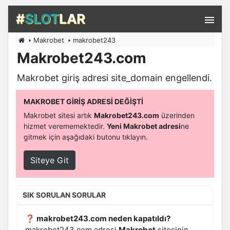
#
SLOT
LAR
Makrobet
makrobet243
EN İYILER
Makrobet243.com
ÖDEME YÖNTEMLERI
Makrobet giriş adresi site_domain engellendi.
BONUSLAR
MAKROBET GIRIŞ ADRESI DEĞIŞTI
Makrobet sitesi artık
Makrobet243.com
üzerinden
hizmet verememektedir.
Yeni Makrobet adresi
ne
gitmek için aşağıdaki butonu tıklayın.
Siteye Git
SIK SORULAN SORULAR
❓ makrobet243.com neden kapatıldı?
makrobet243.com adresi
Makrobet
sitesinin