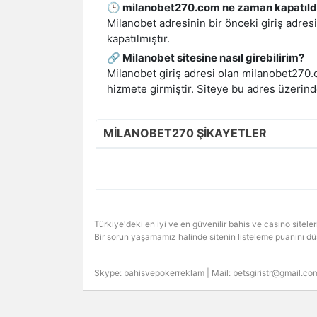
🕒 milanobet270.com ne zaman kapatıld
Milanobet adresinin bir önceki giriş adre
kapatılmıştır.
🔗 Milanobet sitesine nasıl girebilirim?
Milanobet giriş adresi olan milanobet270.
hizmete girmiştir. Siteye bu adres üzerinde
MILANOBET270 ŞIKAYETLER
Türkiye'deki en iyi ve en güvenilir bahis ve casino siteleri
Bir sorun yaşamamız halinde sitenin listeleme puanını düş
Skype: bahisvepokerreklam | Mail:
betsgiristr@gmail.co