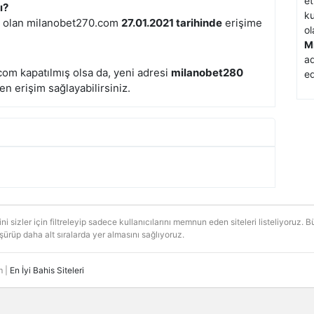
e
ı?
ku
si olan milanobet270.com
27.01.2021 tarihinde
erişime
ol
M
ad
com kapatılmış olsa da, yeni adresi
milanobet280
ed
n erişim sağlayabilirsiniz.
ni sizler için filtreleyip sadece kullanıcılarını memnun eden siteleri listeliyoruz. 
ürüp daha alt sıralarda yer almasını sağlıyoruz.
m
|
En İyi Bahis Siteleri