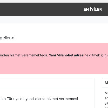
EN İYILER
gellendi.
inden hizmet verememektedir.
Yeni Milanobet adresi
ne gitmek için 
M
Mi
e
inin Türkiye'de yasal olarak hizmet vermemesi
ye