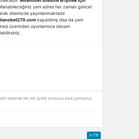
tmektedir.
Milanobet sitesine erişmek için
llanabileceğiniz yeni adres her zaman güncel
arak sitemizde yayınlanmaktadır.
ilanobet270.com
kapatılmış olsa da yeni
resi üzerinden oyunlarınıza devam
ebilirsiniz.
Bütün sitelerde tek tek üyelik oluşturup para yatırıyoruz.
tr-TR