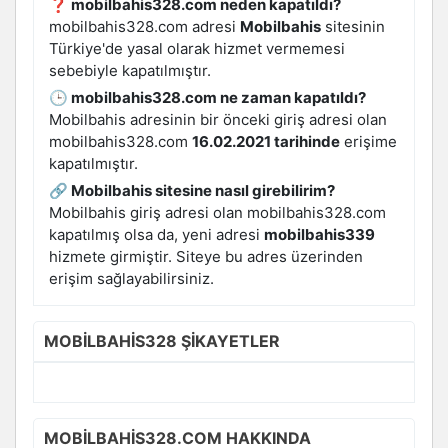
❓ mobilbahis328.com neden kapatıldı?
mobilbahis328.com adresi
Mobilbahis
sitesinin
Türkiye'de yasal olarak hizmet vermemesi
sebebiyle kapatılmıştır.
🕒 mobilbahis328.com ne zaman kapatıldı?
Mobilbahis adresinin bir önceki giriş adresi olan
mobilbahis328.com
16.02.2021 tarihinde
erişime
kapatılmıştır.
🔗 Mobilbahis sitesine nasıl girebilirim?
Mobilbahis giriş adresi olan mobilbahis328.com
kapatılmış olsa da, yeni adresi
mobilbahis339
hizmete girmiştir. Siteye bu adres üzerinden
erişim sağlayabilirsiniz.
MOBILBAHIS328 ŞIKAYETLER
MOBILBAHIS328.COM HAKKINDA