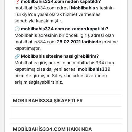
❓ mobilbahis334.com neden kapatıldı?
mobilbahis334.com adresi
Mobilbahis
sitesinin
Türkiye'de yasal olarak hizmet vermemesi
sebebiyle kapatılmıştır.
🕒 mobilbahis334.com ne zaman kapatıldı?
Mobilbahis adresinin bir önceki giriş adresi olan
mobilbahis334.com
25.02.2021 tarihinde
erişime
kapatılmıştır.
🔗 Mobilbahis sitesine nasıl girebilirim?
Mobilbahis giriş adresi olan mobilbahis334.com
kapatılmış olsa da, yeni adresi
mobilbahis339
hizmete girmiştir. Siteye bu adres üzerinden
erişim sağlayabilirsiniz.
MOBILBAHIS334 ŞIKAYETLER
MOBILBAHIS334.COM HAKKINDA