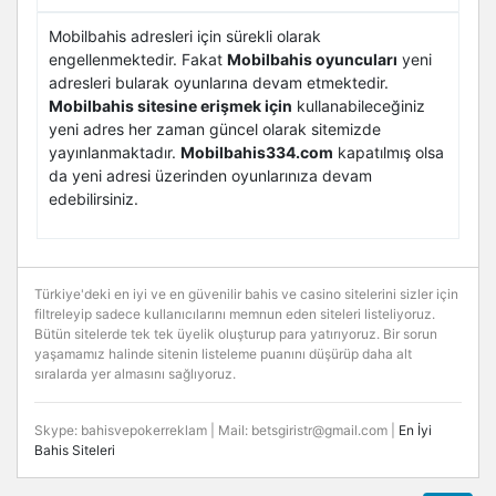
Mobilbahis adresleri için sürekli olarak
engellenmektedir. Fakat
Mobilbahis oyuncuları
yeni
adresleri bularak oyunlarına devam etmektedir.
Mobilbahis sitesine erişmek için
kullanabileceğiniz
yeni adres her zaman güncel olarak sitemizde
yayınlanmaktadır.
Mobilbahis334.com
kapatılmış olsa
da yeni adresi üzerinden oyunlarınıza devam
edebilirsiniz.
Türkiye'deki en iyi ve en güvenilir bahis ve casino sitelerini sizler için
filtreleyip sadece kullanıcılarını memnun eden siteleri listeliyoruz.
Bütün sitelerde tek tek üyelik oluşturup para yatırıyoruz. Bir sorun
yaşamamız halinde sitenin listeleme puanını düşürüp daha alt
sıralarda yer almasını sağlıyoruz.
Skype: bahisvepokerreklam | Mail:
betsgiristr@gmail.com
|
En İyi
Bahis Siteleri