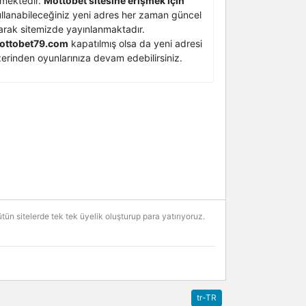
tmektedir.
Mottobet sitesine erişmek için
llanabileceğiniz yeni adres her zaman güncel
arak sitemizde yayınlanmaktadır.
ottobet79.com
kapatılmış olsa da yeni adresi
erinden oyunlarınıza devam edebilirsiniz.
Bütün sitelerde tek tek üyelik oluşturup para yatırıyoruz.
tr-TR