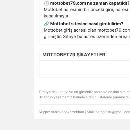
🕒 mottobet79.com ne zaman kapatıldı?
Mottobet adresinin bir önceki giriş adres
kapatılmıştır.
🔗 Mottobet sitesine nasıl girebilirim?
Mottobet giriş adresi olan mottobet79.com
girmiştir. Siteye bu adres üzerinden erişim
MOTTOBET79 ŞIKAYETLER
Türkiye'deki en iyi ve en güvenilir bahis ve casino siteleri
Bir sorun yaşamamız halinde sitenin listeleme puanını düş
Skype: bahisvepokerreklam | Mail:
betsgiristr@gmail.co