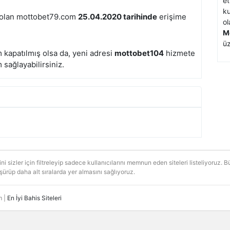
e
ku
i olan mottobet79.com
25.04.2020 tarihinde
erişime
ol
M
üz
 kapatılmış olsa da, yeni adresi
mottobet104
hizmete
 sağlayabilirsiniz.
ni sizler için filtreleyip sadece kullanıcılarını memnun eden siteleri listeliyoruz. 
ürüp daha alt sıralarda yer almasını sağlıyoruz.
m
|
En İyi Bahis Siteleri