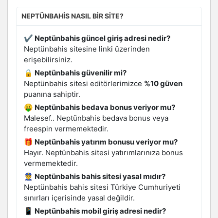
NEPTÜNBAHIS NASIL BIR SITE?
✔ Neptünbahis güncel giriş adresi nedir?
Neptünbahis sitesine linki üzerinden
erişebilirsiniz.
🔒 Neptünbahis güvenilir mi?
Neptünbahis sitesi editörlerimizce
%10 güven
puanına sahiptir.
🤑 Neptünbahis bedava bonus veriyor mu?
Malesef.. Neptünbahis bedava bonus veya
freespin vermemektedir.
🎁 Neptünbahis yatırım bonusu veriyor mu?
Hayır. Neptünbahis sitesi yatırımlarınıza bonus
vermemektedir.
👮 Neptünbahis bahis sitesi yasal mıdır?
Neptünbahis bahis sitesi Türkiye Cumhuriyeti
sınırları içerisinde yasal değildir.
📱 Neptünbahis mobil giriş adresi nedir?