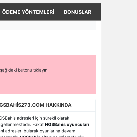
ÖDEME YÖNTEMLERI
BONUSLAR
şağıdaki butonu tıklayın.
GSBAHIS273.COM HAKKINDA
SBahis adresleri için sürekli olarak
ngellenmektedir. Fakat
NGSBahis oyuncuları
ni adresleri bularak oyunlarına devam