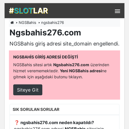
#
SLOT
LAR
NGSBahis
ngsbahis276
EN İYILER
Ngsbahis276.com
ÖDEME YÖNTEMLERI
NGSBahis giriş adresi site_domain engellendi.
BONUSLAR
NGSBAHIS GIRIŞ ADRESI DEĞIŞTI
NGSBahis sitesi artık
Ngsbahis276.com
üzerinden
hizmet verememektedir.
Yeni NGSBahis adresi
ne
gitmek için aşağıdaki butonu tıklayın.
Siteye Git
SIK SORULAN SORULAR
❓ ngsbahis276.com neden kapatıldı?
ngsbahis276.com adresi
NGSBahis
sitesinin