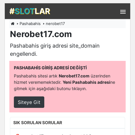
#
SLOT
LAR
Pashabahis
nerobet17
EN İYILER
Nerobet17.com
ÖDEME YÖNTEMLERI
Pashabahis giriş adresi site_domain
BONUSLAR
engellendi.
PASHABAHIS GIRIŞ ADRESI DEĞIŞTI
Pashabahis sitesi artık
Nerobet17.com
üzerinden
hizmet verememektedir.
Yeni Pashabahis adresi
ne
gitmek için aşağıdaki butonu tıklayın.
Siteye Git
SIK SORULAN SORULAR