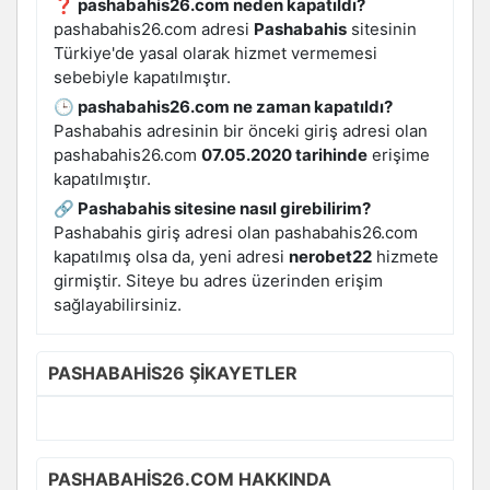
❓ pashabahis26.com neden kapatıldı?
pashabahis26.com adresi
Pashabahis
sitesinin
Türkiye'de yasal olarak hizmet vermemesi
sebebiyle kapatılmıştır.
🕒 pashabahis26.com ne zaman kapatıldı?
Pashabahis adresinin bir önceki giriş adresi olan
pashabahis26.com
07.05.2020 tarihinde
erişime
kapatılmıştır.
🔗 Pashabahis sitesine nasıl girebilirim?
Pashabahis giriş adresi olan pashabahis26.com
kapatılmış olsa da, yeni adresi
nerobet22
hizmete
girmiştir. Siteye bu adres üzerinden erişim
sağlayabilirsiniz.
PASHABAHIS26 ŞIKAYETLER
PASHABAHIS26.COM HAKKINDA