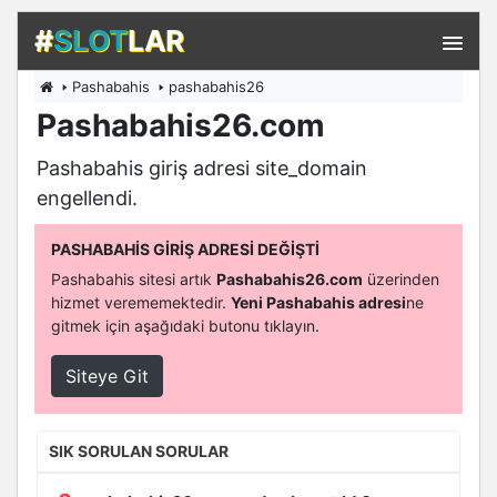
#
SLOT
LAR
Pashabahis
pashabahis26
EN İYILER
Pashabahis26.com
ÖDEME YÖNTEMLERI
Pashabahis giriş adresi site_domain
BONUSLAR
engellendi.
PASHABAHIS GIRIŞ ADRESI DEĞIŞTI
Pashabahis sitesi artık
Pashabahis26.com
üzerinden
hizmet verememektedir.
Yeni Pashabahis adresi
ne
gitmek için aşağıdaki butonu tıklayın.
Siteye Git
SIK SORULAN SORULAR