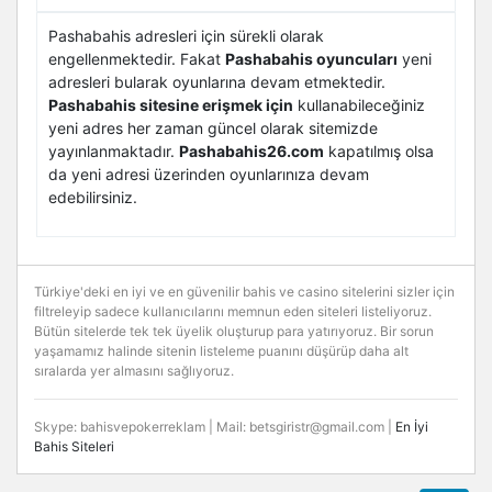
Pashabahis adresleri için sürekli olarak
engellenmektedir. Fakat
Pashabahis oyuncuları
yeni
adresleri bularak oyunlarına devam etmektedir.
Pashabahis sitesine erişmek için
kullanabileceğiniz
yeni adres her zaman güncel olarak sitemizde
yayınlanmaktadır.
Pashabahis26.com
kapatılmış olsa
da yeni adresi üzerinden oyunlarınıza devam
edebilirsiniz.
Türkiye'deki en iyi ve en güvenilir bahis ve casino sitelerini sizler için
filtreleyip sadece kullanıcılarını memnun eden siteleri listeliyoruz.
Bütün sitelerde tek tek üyelik oluşturup para yatırıyoruz. Bir sorun
yaşamamız halinde sitenin listeleme puanını düşürüp daha alt
sıralarda yer almasını sağlıyoruz.
Skype: bahisvepokerreklam | Mail:
betsgiristr@gmail.com
|
En İyi
Bahis Siteleri