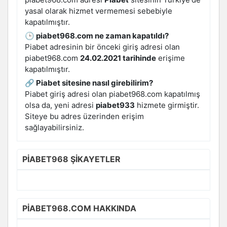
yasal olarak hizmet vermemesi sebebiyle
kapatılmıştır.
🕒 piabet968.com ne zaman kapatıldı?
Piabet adresinin bir önceki giriş adresi olan
piabet968.com
24.02.2021 tarihinde
erişime
kapatılmıştır.
🔗 Piabet sitesine nasıl girebilirim?
Piabet giriş adresi olan piabet968.com kapatılmış
olsa da, yeni adresi
piabet933
hizmete girmiştir.
Siteye bu adres üzerinden erişim
sağlayabilirsiniz.
PIABET968 ŞIKAYETLER
PIABET968.COM HAKKINDA