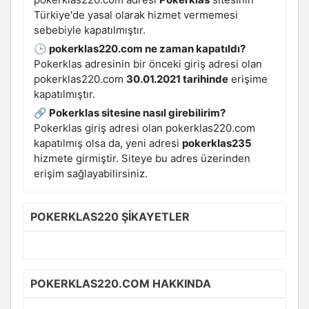
Türkiye'de yasal olarak hizmet vermemesi
sebebiyle kapatılmıştır.
🕒 pokerklas220.com ne zaman kapatıldı?
Pokerklas adresinin bir önceki giriş adresi olan
pokerklas220.com
30.01.2021 tarihinde
erişime
kapatılmıştır.
🔗 Pokerklas sitesine nasıl girebilirim?
Pokerklas giriş adresi olan pokerklas220.com
kapatılmış olsa da, yeni adresi
pokerklas235
hizmete girmiştir. Siteye bu adres üzerinden
erişim sağlayabilirsiniz.
POKERKLAS220 ŞIKAYETLER
POKERKLAS220.COM HAKKINDA